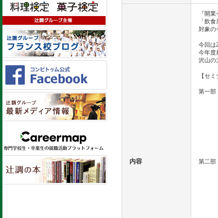
『開業
「飲食
対象の
今回は
今年度
沢山の
【セミ
第一部
講師
中国菜
辻調理
辻調
『ヒル
『中国
『淀屋
内容
第二部
講師
大阪
大阪
業務
総合
「涼
関西