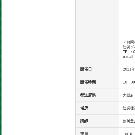
営業
ＵＳ
現在
食に
お申込
セミ
＜お問
辻調グ
TEL：0
e-mail
開催日
2021
開催時間
10：3
都道府県
大阪府
場所
辻調理
講師
畑川豊
定員
100名