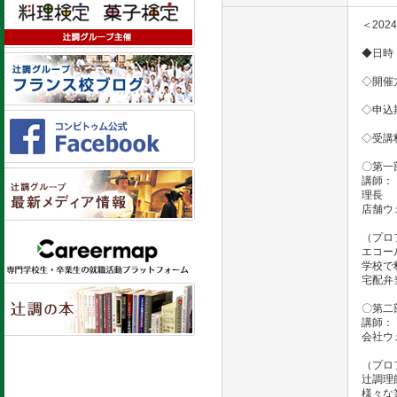
＜20
◆日時：
◇開催
◇申込
◇受講
〇第一
講師：
理長
店舗ウェブ
（プロ
エコー
学校で
宅配弁
〇第二
講師：
会社ウェブ
（プロ
辻調理
様々な