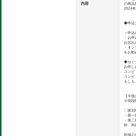
内容
の商品
202
◆申込
＜申込
・お申
お忘れの
・オン
をお勧
◆セミ
お申し
コンピ
コンピ
もしも
【今後
※現段
〇第3
・第一
・第二
村 和
皆様の