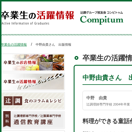
卒業生の活躍情報
中野由貴さん 出版情報
卒業生の活躍
中野由貴さん 
中野 由貴
辻調理師専門学校 2004年卒業
料理ができる童話