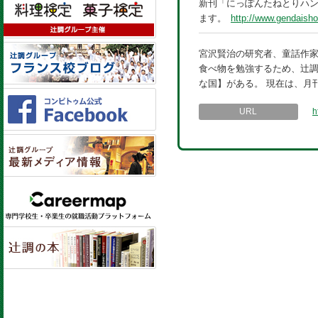
新刊「にっぽんたねとりハン
ます。
http://www.gendaish
宮沢賢治の研究者、童話作家
食べ物を勉強するため、辻調
な国】がある。 現在は、月
URL
h