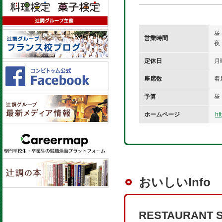
昼 
営業時間
夜 
定休日
月
座席数
着
予算
昼
ホームページ
ht
おいしいInfo
RESTAURANT S