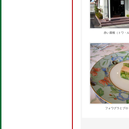
赤い屋根（トワ・
フォワグラとブロ