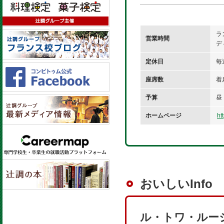
ラ
営業時間
デ
定休日
毎
座席数
着
予算
昼
ホームページ
ht
おいしいInfo
ル・トワ・ルー