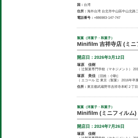
国：
台湾
住所：
海外台湾 台北市中山區中山北路二
電話番号：
+886983-147-747
製菓（洋菓子・和菓子）
Minifilm 吉祥寺店 (ミ
開店日：
2026年3月12日
塚原 佳樹
（ 辻製菓専門学校（マネジメント） 201
塚原 美佳
［旧姓：小駒］
（ エコール 辻 東京（製菓） 2016年卒
住所：
東京都武蔵野市吉祥寺本町２丁目３
製菓（洋菓子・和菓子）
Minifilm (ミニフィルム)
開店日：
2024年7月26日
塚原 佳樹