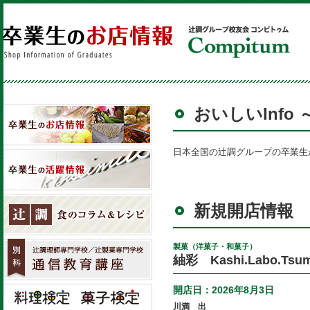
おいしいInfo
日本全国の辻調グループの卒業生
新規開店情報
製菓（洋菓子・和菓子）
紬彩 Kashi.Labo.Tsum
開店日：
2026年8月3日
川満 出