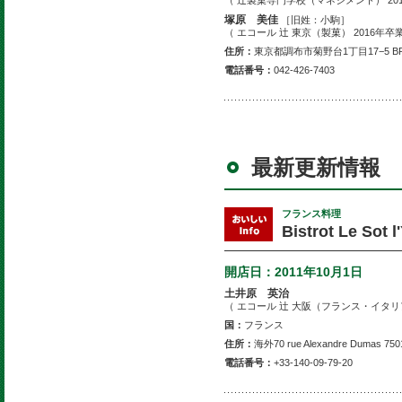
（ 辻製菓専門学校（マネジメント） 201
塚原 美佳
［旧姓：小駒］
（ エコール 辻 東京（製菓） 2016年卒
住所：
東京都調布市菊野台1丁目17−5 B
電話番号：
042-426-7403
最新更新情報
フランス料理
Bistrot Le S
開店日：
2011年10月1日
土井原 英治
（ エコール 辻 大阪（フランス・イタリ
国：
フランス
住所：
海外70 rue Alexandre Dumas 75
電話番号：
+33-140-09-79-20