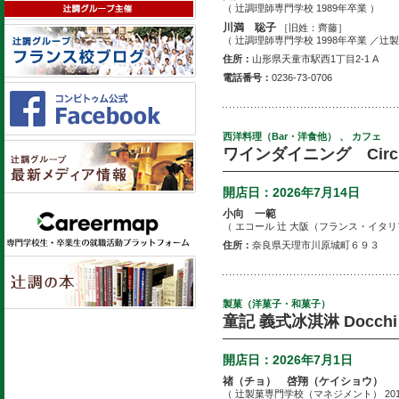
（ 辻調理師専門学校 1989年卒業 ）
川満 聡子
［旧姓：齊藤］
（ 辻調理師専門学校 1998年卒業 ／辻製
住所：
山形県天童市駅西1丁目2-1 A
電話番号：
0236-73-0706
西洋料理（Bar・洋食他） 、 カフェ
ワインダイニング Circl
開店日：
2026年7月14日
小向 一範
（ エコール 辻 大阪（フランス・イタリア
住所：
奈良県天理市川原城町６９３
製菓（洋菓子・和菓子）
童記 義式冰淇淋 Docchi 
開店日：
2026年7月1日
禇（チョ） 啓翔（ケイショウ）
（ 辻製菓専門学校（マネジメント） 201