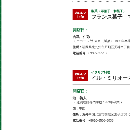
製菓（洋菓子・和菓子）
フランス菓子 マ
開店日：
吉武 仁弥
（ エコール 辻 東京（製菓） 1995年卒業
住所：
福岡県北九州市戸畑区天神２丁目
電話番号：
093-592-5155
イタリア料理
イル・ミリオー
開店日：
泊 義人
（ 辻調理師専門学校 1993年卒業 ）
国：
中国
住所：
海外中国北京市朝陽区麦子店38
電話番号：
+8610-6508-6038