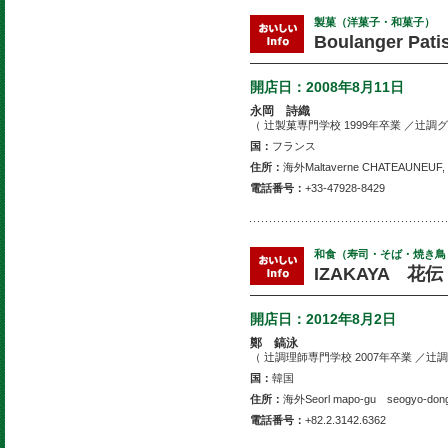
製菓（洋菓子・和菓子）
Boulanger Pati
開店日：
2008年8月11日
永岡 詩織
（ 辻製菓専門学校 1999年卒業 ／辻調
国：
フランス
住所：
海外Maltaverne CHATEAUNEUF, 
電話番号：
+33-47928-8429
和食（寿司・そば・焼き鳥
IZAKAYA 花伝
開店日：
2012年8月2日
鄭 鎬泳
（ 辻調理師専門学校 2007年卒業 ／辻
国：
韓国
住所：
海外Seorl mapo-gu seogyo-don
電話番号：
+82.2.3142.6362